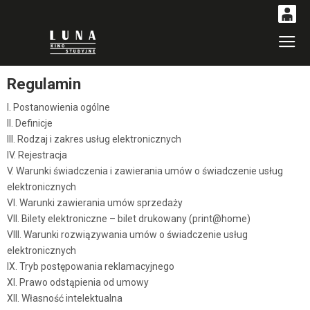
0
Gł
'
'
0,00
PLN
Regulamin
I. Postanowienia ogólne
II. Definicje
14
51
III. Rodzaj i zakres usług elektronicznych
IV. Rejestracja
V. Warunki świadczenia i zawierania umów o świadczenie usług
elektronicznych
VI. Warunki zawierania umów sprzedaży
VII. Bilety elektroniczne – bilet drukowany (print@home)
VIII. Warunki rozwiązywania umów o świadczenie usług
elektronicznych
IX. Tryb postępowania reklamacyjnego
XI. Prawo odstąpienia od umowy
XII. Własność intelektualna