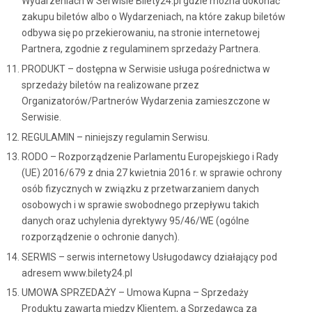
Wydarzeniach w Serwisie Bilety24.pl gdzie można dokonać
zakupu biletów albo o Wydarzeniach, na które zakup biletów
odbywa się po przekierowaniu, na stronie internetowej
Partnera, zgodnie z regulaminem sprzedaży Partnera.
PRODUKT – dostępna w Serwisie usługa pośrednictwa w
sprzedaży biletów na realizowane przez
Organizatorów/Partnerów Wydarzenia zamieszczone w
Serwisie.
REGULAMIN – niniejszy regulamin Serwisu.
RODO – Rozporządzenie Parlamentu Europejskiego i Rady
(UE) 2016/679 z dnia 27 kwietnia 2016 r. w sprawie ochrony
osób fizycznych w związku z przetwarzaniem danych
osobowych i w sprawie swobodnego przepływu takich
danych oraz uchylenia dyrektywy 95/46/WE (ogólne
rozporządzenie o ochronie danych).
SERWIS – serwis internetowy Usługodawcy działający pod
adresem www.bilety24.pl
UMOWA SPRZEDAŻY – Umowa Kupna – Sprzedaży
Produktu zawarta między Klientem, a Sprzedawcą za