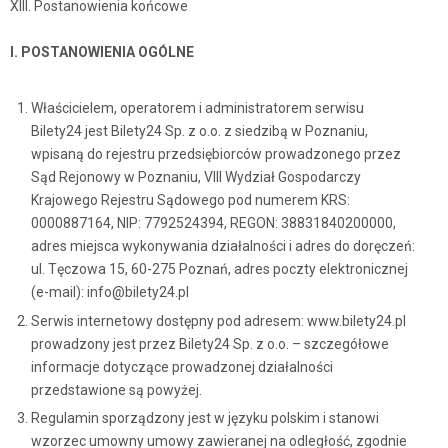
XIII. Postanowienia końcowe
I. POSTANOWIENIA OGÓLNE
Właścicielem, operatorem i administratorem serwisu
Bilety24 jest Bilety24 Sp. z o.o. z siedzibą w Poznaniu,
wpisaną do rejestru przedsiębiorców prowadzonego przez
Sąd Rejonowy w Poznaniu, VIII Wydział Gospodarczy
Krajowego Rejestru Sądowego pod numerem KRS:
0000887164, NIP: 7792524394, REGON: 38831840200000,
adres miejsca wykonywania działalności i adres do doręczeń:
ul. Tęczowa 15, 60-275 Poznań, adres poczty elektronicznej
(e-mail): info@bilety24.pl
Serwis internetowy dostępny pod adresem: www.bilety24.pl
prowadzony jest przez Bilety24 Sp. z o.o. – szczegółowe
informacje dotyczące prowadzonej działalności
przedstawione są powyżej.
Regulamin sporządzony jest w języku polskim i stanowi
wzorzec umowny umowy zawieranej na odległość, zgodnie