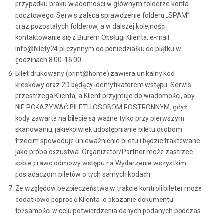
przypadku braku wiadomości w głównym folderze konta
pocztowego, Serwis zaleca sprawdzenie folderu „SPAM”
oraz pozostałych folderów, a w dalszej kolejności
kontaktowanie się z Biurem Obsługi Klienta: e-mail
info@bilety24.pl czynnym od poniedziałku do piątku w
godzinach 8.00-16.00.
Bilet drukowany (print@home) zawiera unikalny kod
kreskowy oraz 2D będący identyfikatorem wstępu. Serwis
przestrzega Klienta, a Klient przyjmuje do wiadomości, aby
NIE POKAZYWAĆ BILETU OSOBOM POSTRONNYM, gdyż
kody zawarte na bilecie są ważne tylko przy pierwszym
skanowaniu, jakiekolwiek udostępnianie biletu osobom
trzecim spowoduje unieważnienie biletu i będzie traktowane
jako próba oszustwa. Organizator/Partner może zastrzec
sobie prawo odmowy wstępu na Wydarzenie wszystkim
posiadaczom biletów o tych samych kodach.
Ze względów bezpieczeństwa w trakcie kontroli bileter może
dodatkowo poprosić Klienta o okazanie dokumentu
tożsamości w celu potwierdzenia danych podanych podczas