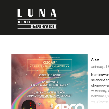
'
'
Arco
animacja | 
Nominowan
science‑fa
uhonorow
w Annecy, 
nominacji, 
wyjątkowej 