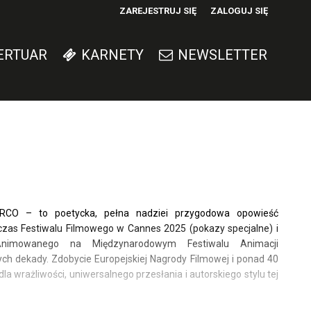
ZAREJESTRUJ SIĘ
ZALOGUJ SIĘ
0
ERTUAR
KARNETY
NEWSLETTER
0,00
PLN
14
RCO – to poetycka, pełna nadziei przygodowa opowieść
as Festiwalu Filmowego w Cannes 2025 (pokazy specjalne) i
Animowanego na Międzynarodowym Festiwalu Animacji
h dekady. Zdobycie Europejskiej Nagrody Filmowej i ponad 40
a wrażliwości, uniwersalnego przesłania i autorskiego stylu tej