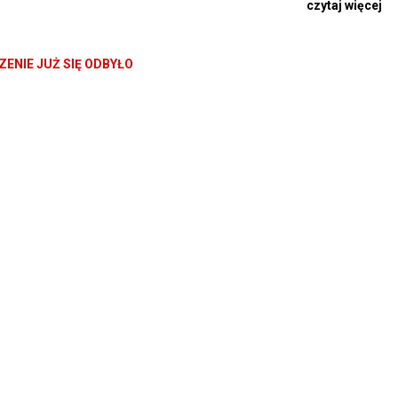
czytaj więcej
any przez Natalie Portman wraz z Félixem de Givry i Sophie Mas, fil
o przenosi się do roku 2075, gdzie poznaje Iris – dziewczynkę dora
przyjaźń, pełna ciekawości, delikatnego humoru i wzajemnego zach
ENIE JUŻ SIĘ ODBYŁO
ę wielkie emocje, przygoda i opowieść o nadziei na przyszłość, która 