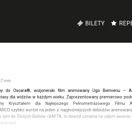
BILETY
REP
87 min
y do Oscara®, wizjonerski film animowany Ugo Bienvenu – A
ntasy dla widzów w każdym wieku. Zaprezentowany premierowo podcz
any Kryształem dla Najlepszego Pełnometrażowego Filmu 
ARCO szybko wyrósł na jeden z najgłośniejszych debiutów animowanyc
w tym do Złotych Globów i BAFTA, to dowód uznania na całym świecie dl
animacji.