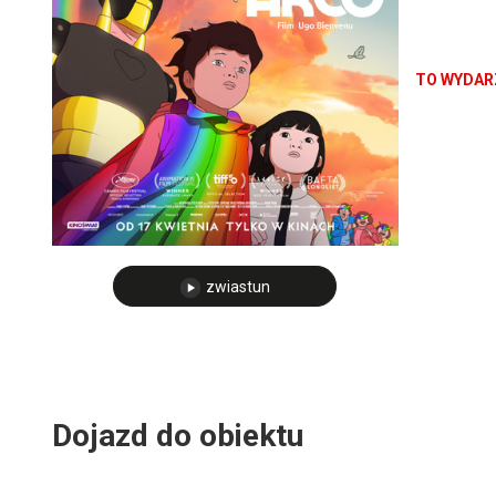
Wyprodukow
przypadkow
niezwykła 
TO WYDARZ
splatają si
zwiastun
Dojazd do obiektu