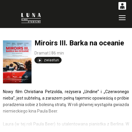
0
Gł
'
'
0,00
PLN
Miroirs III. Barka na oceanie
14
53
Dramat | 86 min
zwiastun
Nowy film Christiana Petzolda, reżysera „Undine” i „Czerwonego
nieba”, jest subtelną, a zarazem pełną tajemnic opowieścią o próbie
poradzenia sobie z bolesną stratą. W roli głównej wystąpiła gwiazda
niemieckiego kina Paula Beer.
Laura (w tej roli Paula Beer) to utalentowana pianistka z Berlina. W
wypadku samochodowym ginie jej chłopak, natomiast ona sama