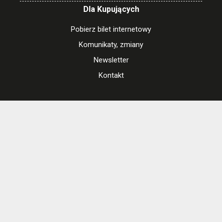
Dla Kupujących
Pobierz bilet internetowy
Komunikaty, zmiany
Newsletter
Kontakt
Regulamin zakupów internetowych
Polityka cookies
Ustawienia cookies
Otwórz narzędzia dostępności
www.kinoluna.waw.pl