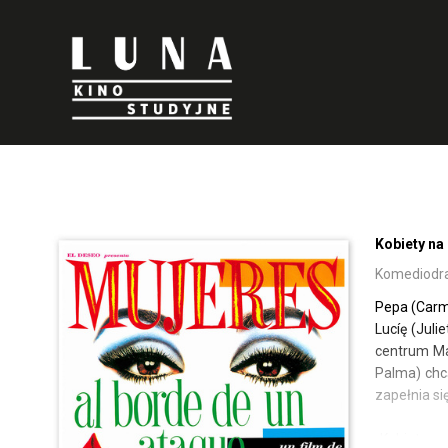
'
'
Kobiety na
Komediodra
Pepa (Carme
Lucíę (Jul
centrum Ma
Palma) chcą
zapełnia s
„Kobiety n