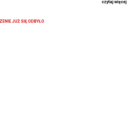
czytaj więcej
, a także w historii kina hiszpańskiego. Film wyznaczył punkt zwrot
ominację do Oscara.
ENIE JUŻ SIĘ ODBYŁO