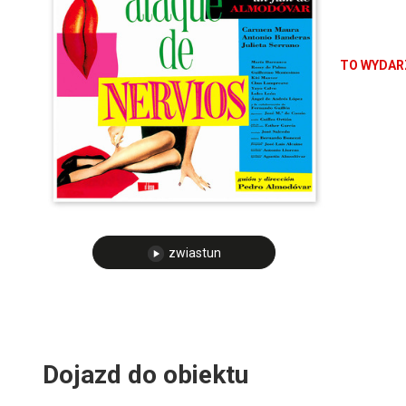
Almodovara
pierwszą n
TO WYDARZ
zwiastun
Dojazd do obiektu