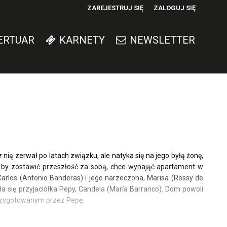
ZAREJESTRUJ SIĘ
ZALOGUJ SIĘ
0
ERTUAR
KARNETY
NEWSLETTER
0,00
PLN
14
nią zerwał po latach związku, ale natyka się na jego byłą żonę,
a, by zostawić przeszłość za sobą, chce wynająć apartament w
arlos (Antonio Banderas) i jego narzeczona, Marisa (Rossy de
a się przyjaciółka Pepy, Candela (María Barranco). Dom powoli
przygotowanym przez Pepę.
, które zajmuje uprzywilejowane miejsce w filmografii Pedra