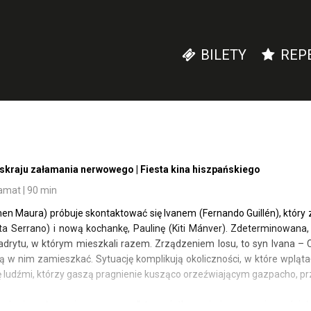
BILETY
REP
 skraju załamania nerwowego | Fiesta kina hiszpańskiego
mat | 90 min
n Maura) próbuje skontaktować się Ivanem (Fernando Guillén), który z 
ieta Serrano) i nową kochankę, Paulinę (Kiti Mánver). Zdeterminowan
drytu, w którym mieszkali razem. Zrządzeniem losu, to syn Ivana – C
 w nim zamieszkać. Sytuację komplikują okoliczności, w które wplątał
ię ludźmi, którzy gaszą pragnienie kusząco orzeźwiającym gazpacho, 
a skraju załamania nerwowego” to wyjątkowe i niezapomniane dzieło